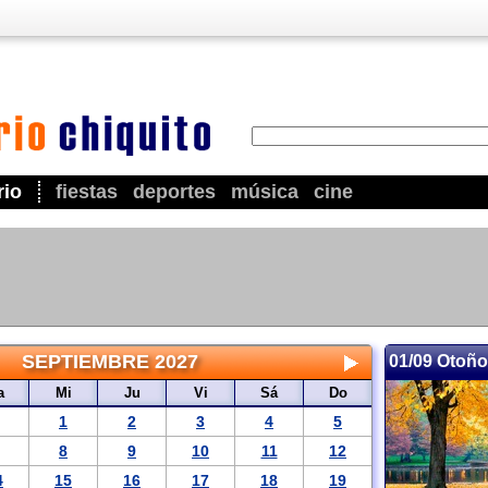
rio
fiestas
deportes
música
cine
SEPTIEMBRE 2027
01/09 Otoño
a
Mi
Ju
Vi
Sá
Do
1
2
3
4
5
8
9
10
11
12
4
15
16
17
18
19