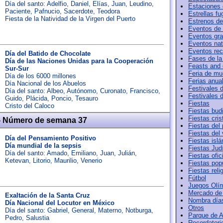
Día del santo:
Adelfio
,
Daniel
,
Elías
,
Juan
,
Leudino
,
Estaciones 
Paciente
,
Pafnucio
,
Sacerdote
,
Teodora
Estrellas f
Fiesta de la Natividad de la Virgen del Puerto
Estrenos de
Eventos de
Eventos gr
Eventos nat
Eventos rec
Día del Batido de Chocolate
Fases de la
Día de las Naciones Unidas para la Cooperación
Feasts and
Sur-Sur
Feria de mu
Día de los 6000 millones
Ferias anua
Día Nacional de los Abuelos
Festivales d
Día del santo:
Albeo
,
Autónomo
,
Curonato
,
Francisco
,
Festivales 
Guido
,
Plácida
,
Poncio
,
Tesauro
Fiestas
Cristo del Caloco
Fiestas bud
Fiestas cris
- Número de semana 37
Fiestas del
Fiestas del 
Día del Pensamiento Positivo
Fiestas isl
Día mundial de la sepsis
Fiestas Jud
Día del santo:
Amado
,
Emiliano
,
Juan
,
Julián
,
Fiestas ofic
Ketevan
,
Litorio
,
Maurilio
,
Venerio
Fiestas pop
Fiestas reli
Fútbol
Juegos Olí
Mercado de
Exaltación de la Santa Cruz
Nombra día
Día Nacional del Locutor en México
Otros
Día del santo:
Gabriel
,
General
,
Materno
,
Notburga
,
Parque de A
Pedro
,
Salustia
Recordatori