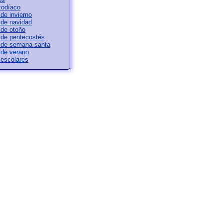
zodíaco
de invierno
 de navidad
 de otoño
 de pentecostés
 de semana santa
 de verano
escolares