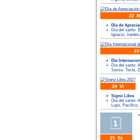
22 M
Día de Aprecia
Día del santo:
B
Ignacio
,
Iraides
23
Día Internacio
Día del santo:
A
Sosso
,
Tecla
,
Z
24 Vi
Signo Libra
Día del santo:
A
Lupo
,
Pacífico
,
25 Sá