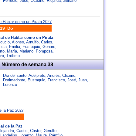
Ferréolo
,
José
,
Océano
,
Riquilda
,
Senario
19 Do
nal de Hablar como un Pirata
cucio
,
Alonso
,
Arnulfo
,
Carlos
,
ncia
,
Emilia
,
Eustoquio
,
Genaro
,
rto
,
María
,
Mariano
,
Pomposa
,
ro
,
Trófimo
- Número de semana 38
Día del santo:
Adelpreto
,
Andrés
,
Clicerio
,
Dorimedonte
,
Eustaquio
,
Francisco
,
José
,
Juan
,
Lorenzo
nal de la Paz
lejandro
,
Cadoc
,
Cástor
,
Gerulfo
,
,
Landelino
,
Lorenzo
,
Maura
,
Pámfilo