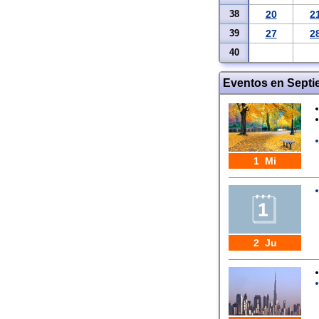
38
20
2
39
27
2
40
Eventos en Septi
1 Mi
2 Ju