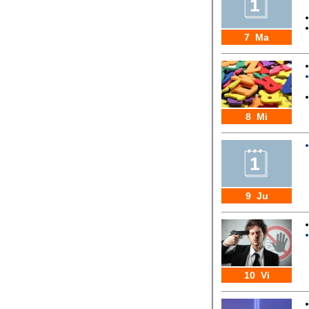
7 Ma
8 Mi
9 Ju
10 Vi