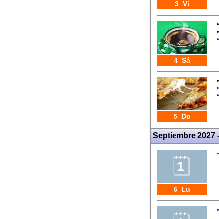
3 Vi
4 Sá
5 Do
Septiembre 2027 
6 Lu