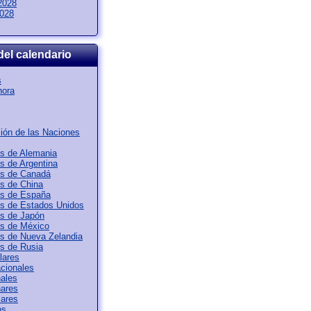
2028
2028
del calendario
s
hora
ión de las Naciones
os de Alemania
os de Argentina
os de Canadá
os de China
os de España
os de Estados Unidos
os de Japón
os de México
os de Nueva Zelandia
os de Rusia
lares
acionales
ales
nares
lares
os