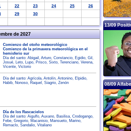
1
22
23
24
25
26
8
29
30
13/09 Positi
embre de 2027
Comienzo del otoño meteorológico
Comienzo de la primavera meteorológica en el
hemisferio sur
Día del santo:
Abigail
,
Arturo
,
Constancio
,
Egidio
,
Gil
,
Josué
,
Leto
,
Lupo
,
Prisco
,
Sixto
,
Terenciano
,
Verena
,
Vicente
,
Victorio
Día del santo:
Agrícola
,
Antolín
,
Antonino
,
Elpidio
,
Habib
,
Nonoso
,
Raquel
,
Siagrio
,
Zenón
08/09 Alfabe
Día de los Rascacielos
Día del santo:
Aigulfo
,
Auxano
,
Basilisa
,
Crodogango
,
Febe
,
Gregorio
,
Macanisio
,
Mansueto
,
Marino
,
Remaclo
,
Sandalio
,
Vitaliano