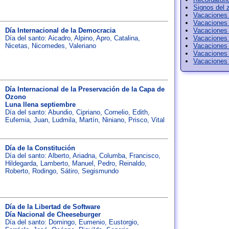
Signos del 
Vacaciones 
Vacaciones
Día Internacional de la Democracia
Vacaciones
Día del santo:
Aicadro
,
Alpino
,
Apro
,
Catalina
,
Vacaciones
Nicetas
,
Nicomedes
,
Valeriano
Vacaciones
Vacaciones
Vacaciones 
Día Internacional de la Preservación de la Capa de
Ozono
Luna llena septiembre
Día del santo:
Abundio
,
Cipriano
,
Cornelio
,
Edith
,
Eufemia
,
Juan
,
Ludmila
,
Martín
,
Niniano
,
Prisco
,
Vital
Día de la Constitución
Día del santo:
Alberto
,
Ariadna
,
Columba
,
Francisco
,
Hildegarda
,
Lamberto
,
Manuel
,
Pedro
,
Reinaldo
,
Roberto
,
Rodingo
,
Sátiro
,
Segismundo
Día de la Libertad de Software
Día Nacional de Cheeseburger
Día del santo:
Domingo
,
Eumenio
,
Eustorgio
,