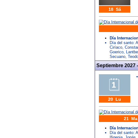
18 Sá
Día Internacio
Día del santo:
A
Ciríaco
,
Consta
Goerico
,
Lantbe
Secuano
,
Teodo
Septiembre 2027 
20 Lu
21 Ma
Día Internacio
Día del santo:
A
Ifigenia
,
Jonás