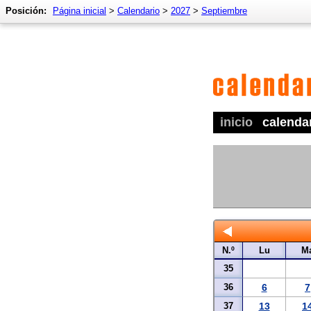
Posición:
Página inicial
>
Calendario
>
2027
>
Septiembre
inicio
calenda
N.º
Lu
M
35
36
6
7
37
13
1