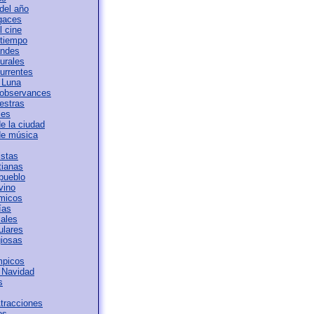
del año
ugaces
l cine
 tiempo
andes
urales
urrentes
 Luna
 observances
estras
les
e la ciudad
de música
istas
tianas
 pueblo
vino
ámicos
ías
iales
ulares
giosas
mpicos
 Navidad
s
tracciones
os