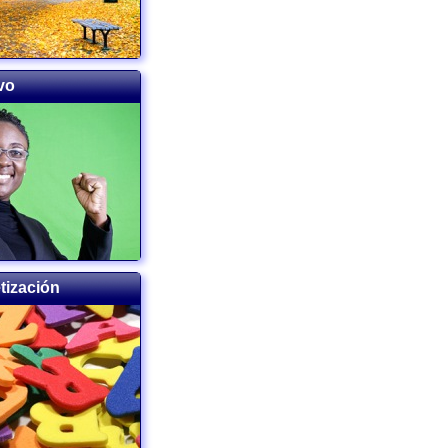
vo
tización