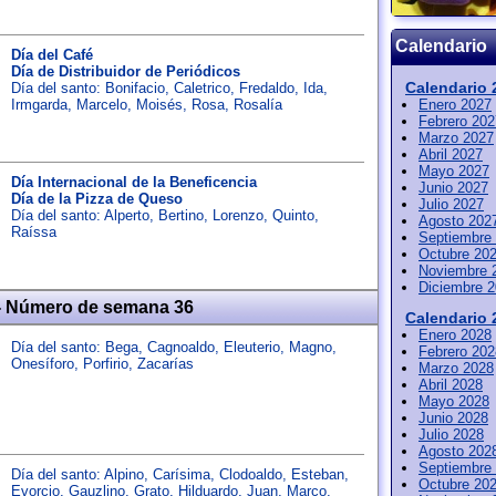
Calendario
Día del Café
Día de Distribuidor de Periódicos
Calendario 
Día del santo:
Bonifacio
,
Caletrico
,
Fredaldo
,
Ida
,
Irmgarda
,
Marcelo
,
Moisés
,
Rosa
,
Rosalía
Enero 2027
Febrero 202
Marzo 2027
Abril 2027
Mayo 2027
Día Internacional de la Beneficencia
Junio 2027
Día de la Pizza de Queso
Julio 2027
Día del santo:
Alperto
,
Bertino
,
Lorenzo
,
Quinto
,
Agosto 202
Raíssa
Septiembre
Octubre 20
Noviembre 
Diciembre 
- Número de semana 36
Calendario 
Enero 2028
Día del santo:
Bega
,
Cagnoaldo
,
Eleuterio
,
Magno
,
Febrero 202
Onesíforo
,
Porfirio
,
Zacarías
Marzo 2028
Abril 2028
Mayo 2028
Junio 2028
Julio 2028
Agosto 202
Septiembre
Día del santo:
Alpino
,
Carísima
,
Clodoaldo
,
Esteban
,
Octubre 20
Evorcio
,
Gauzlino
,
Grato
,
Hilduardo
,
Juan
,
Marco
,