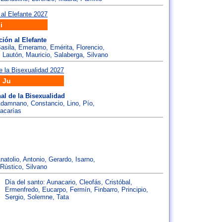
i
ción al Elefante
asila
,
Emeramo
,
Emérita
,
Florencio
,
,
Lautón
,
Mauricio
,
Salaberga
,
Silvano
 Ju
nal de la Bisexualidad
damnano
,
Constancio
,
Lino
,
Pío
,
acarías
natolio
,
Antonio
,
Gerardo
,
Isarno
,
Rústico
,
Silvano
Día del santo:
Aunacario
,
Cleofás
,
Cristóbal
,
Ermenfredo
,
Eucarpo
,
Fermín
,
Finbarro
,
Principio
,
Sergio
,
Solemne
,
Tata