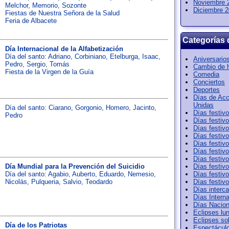
Noviembre 
Melchor
,
Memorio
,
Sozonte
Diciembre 
Fiestas de Nuestra Señora de la Salud
Feria de Albacete
Categorías 
Día Internacional de la Alfabetización
Día del santo:
Adriano
,
Corbiniano
,
Etelburga
,
Isaac
,
Aniversario
Pedro
,
Sergio
,
Tomás
Cambio de 
Fiesta de la Virgen de la Guía
Comedia
Conciertos
Deportes
Días de Acc
Unidas
Día del santo:
Ciarano
,
Gorgonio
,
Homero
,
Jacinto
,
Días festiv
Pedro
Días festiv
Días festiv
Días festiv
Días festiv
Días festiv
Días festiv
Día Mundial para la Prevención del Suicidio
Días festiv
Día del santo:
Agabio
,
Auberto
,
Eduardo
,
Nemesio
,
Días festiv
Nicolás
,
Pulqueria
,
Salvio
,
Teodardo
Días festiv
Días interca
Días Intern
Días Nacion
Eclipses lu
Eclipses so
Día de los Patriotas
Espectácul