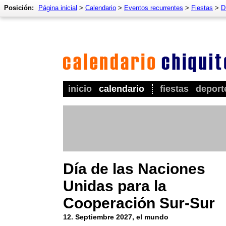
Posición:
Página inicial
>
Calendario
>
Eventos recurrentes
>
Fiestas
>
D
inicio
calendario
fiestas
deport
Día de las Naciones
Unidas para la
Cooperación Sur-Sur
12. Septiembre 2027, el mundo