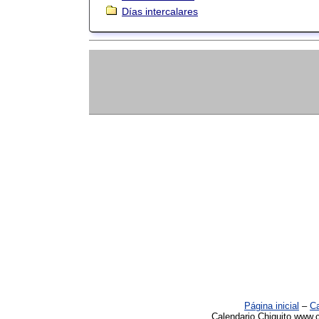
Días intercalares
Página inicial
–
Ca
Calendario Chiquito www.c