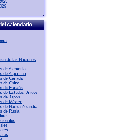
2029
2029
del calendario
s
hora
ión de las Naciones
os de Alemania
os de Argentina
os de Canadá
os de China
os de España
os de Estados Unidos
os de Japón
os de México
os de Nueva Zelandia
os de Rusia
lares
acionales
ales
nares
lares
os