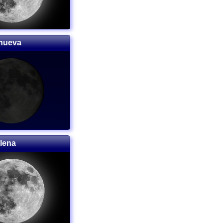
 nueva
llena