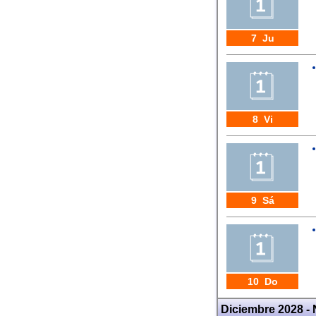
7 Ju
8 Vi
9 Sá
10 Do
Diciembre 2028 -