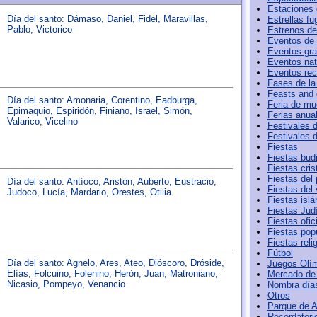
Estaciones 
Día del santo:
Dámaso
,
Daniel
,
Fidel
,
Maravillas
,
Estrellas f
Pablo
,
Victorico
Estrenos de
Eventos de
Eventos gr
Eventos nat
Eventos rec
Fases de la
Feasts and
Día del santo:
Amonaria
,
Corentino
,
Eadburga
,
Feria de mu
Epimaquio
,
Espiridón
,
Finiano
,
Israel
,
Simón
,
Ferias anua
Valarico
,
Vicelino
Festivales d
Festivales 
Fiestas
Fiestas bud
Fiestas cris
Fiestas del
Día del santo:
Antíoco
,
Aristón
,
Auberto
,
Eustracio
,
Fiestas del 
Judoco
,
Lucía
,
Mardario
,
Orestes
,
Otilia
Fiestas isl
Fiestas Jud
Fiestas ofic
Fiestas pop
Fiestas reli
Fútbol
Día del santo:
Agnelo
,
Ares
,
Ateo
,
Dióscoro
,
Dróside
,
Juegos Olí
Elías
,
Folcuino
,
Folenino
,
Herón
,
Juan
,
Matroniano
,
Mercado de
Nicasio
,
Pompeyo
,
Venancio
Nombra día
Otros
Parque de A
Recordatori