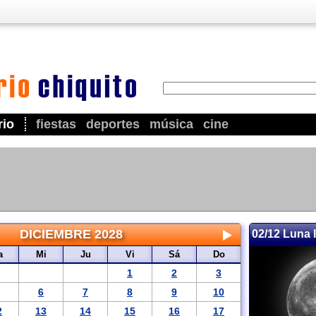
rio
fiestas
deportes
música
cine
DICIEMBRE 2028
02/12 Luna 
a
Mi
Ju
Vi
Sá
Do
1
2
3
6
7
8
9
10
2
13
14
15
16
17