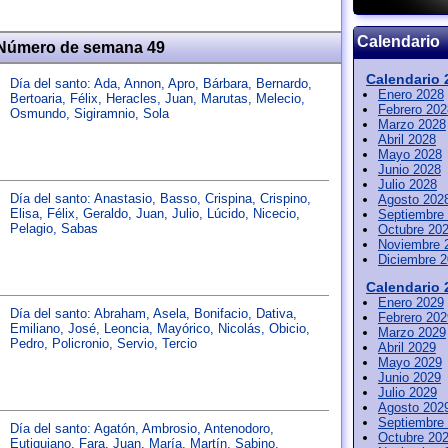
Calendario
 Número de semana 49
Calendario 
Día del santo:
Ada
,
Annon
,
Apro
,
Bárbara
,
Bernardo
,
Enero 2028
Bertoaria
,
Félix
,
Heracles
,
Juan
,
Marutas
,
Melecio
,
Febrero 202
Osmundo
,
Sigiramnio
,
Sola
Marzo 2028
Abril 2028
Mayo 2028
Junio 2028
Julio 2028
Día del santo:
Anastasio
,
Basso
,
Crispina
,
Crispino
,
Agosto 202
Elisa
,
Félix
,
Geraldo
,
Juan
,
Julio
,
Lúcido
,
Nicecio
,
Septiembre
Pelagio
,
Sabas
Octubre 20
Noviembre 
Diciembre 
Calendario 
Enero 2029
Día del santo:
Abraham
,
Asela
,
Bonifacio
,
Dativa
,
Febrero 202
Emiliano
,
José
,
Leoncia
,
Mayórico
,
Nicolás
,
Obicio
,
Marzo 2029
Pedro
,
Policronio
,
Servio
,
Tercio
Abril 2029
Mayo 2029
Junio 2029
Julio 2029
Agosto 202
Septiembre
Día del santo:
Agatón
,
Ambrosio
,
Antenodoro
,
Octubre 20
Eutiquiano
,
Fara
,
Juan
,
María
,
Martín
,
Sabino
,