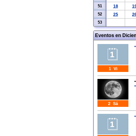
51
18
1
52
25
2
53
Eventos en Dicie
1 Vi
2 Sá