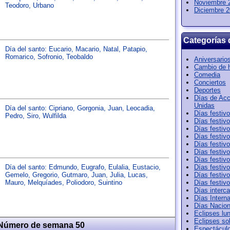
Noviembre 
Teodoro
,
Urbano
Diciembre 
Categorías 
Día del santo:
Eucario
,
Macario
,
Natal
,
Patapio
,
Romarico
,
Sofronio
,
Teobaldo
Aniversario
Cambio de 
Comedia
Conciertos
Deportes
Días de Acc
Unidas
Día del santo:
Cipriano
,
Gorgonia
,
Juan
,
Leocadia
,
Días festiv
Pedro
,
Siro
,
Wulfilda
Días festiv
Días festiv
Días festiv
Días festiv
Días festiv
Días festiv
Día del santo:
Edmundo
,
Eugrafo
,
Eulalia
,
Eustacio
,
Días festiv
Gemelo
,
Gregorio
,
Gutmaro
,
Juan
,
Julia
,
Lucas
,
Días festiv
Mauro
,
Melquíades
,
Poliodoro
,
Suintino
Días festiv
Días interca
Días Intern
Días Nacion
Eclipses lu
Eclipses so
 Número de semana 50
Espectácul