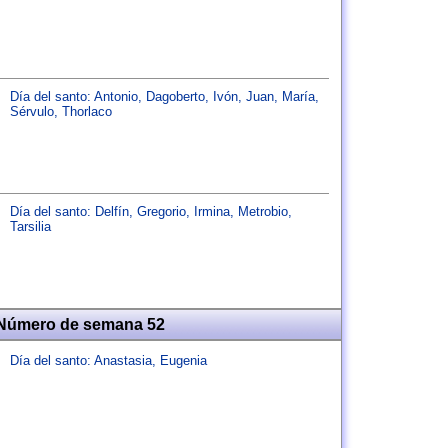
Día del santo:
Antonio
,
Dagoberto
,
Ivón
,
Juan
,
María
,
Sérvulo
,
Thorlaco
Día del santo:
Delfín
,
Gregorio
,
Irmina
,
Metrobio
,
Tarsilia
 Número de semana 52
Día del santo:
Anastasia
,
Eugenia