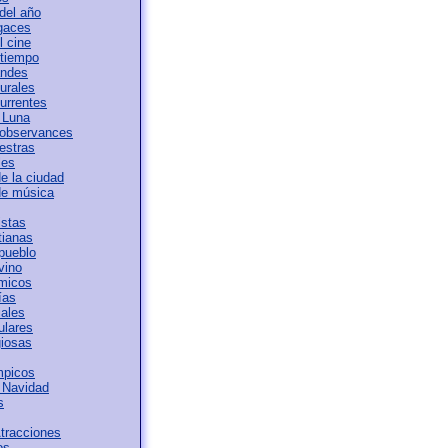
del año
ugaces
l cine
 tiempo
andes
urales
urrentes
 Luna
 observances
estras
les
e la ciudad
de música
istas
tianas
 pueblo
vino
ámicos
ías
iales
ulares
giosas
mpicos
 Navidad
s
tracciones
os