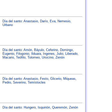
Día del santo:
Anastasio
,
Darío
,
Eva
,
Nemesio
,
Urbano
Día del santo:
Amón
,
Báyulo
,
Ceferino
,
Domingo
,
Eugenio
,
Filogonio
,
Ilduara
,
Ingenes
,
Julio
,
Liberado
,
Macario
,
Teófilo
,
Tolomeo
,
Ursicino
,
Zenón
Día del santo:
Anastasio
,
Festo
,
Glicerio
,
Miqueas
,
Pedro
,
Severino
,
Temístocles
Día del santo:
Hungero
,
Isquirión
,
Queremón
,
Zenón