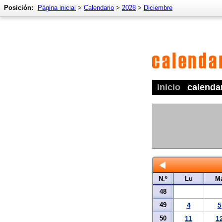
Posición:
Página inicial
>
Calendario
>
2028
>
Diciembre
inicio
calenda
N.º
Lu
M
48
49
4
5
50
11
1