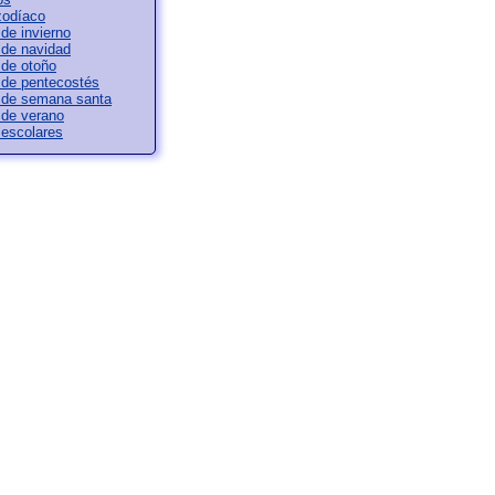
zodíaco
de invierno
 de navidad
 de otoño
 de pentecostés
 de semana santa
 de verano
escolares