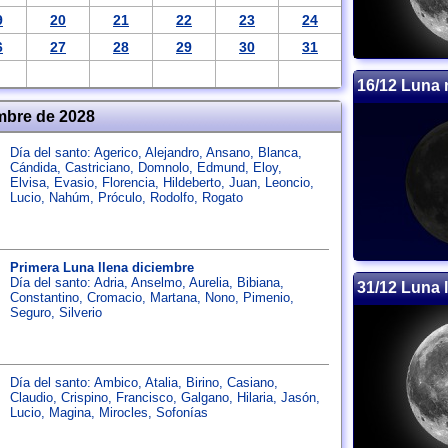
9
20
21
22
23
24
6
27
28
29
30
31
16/12 Luna
mbre de 2028
Día del santo:
Agerico
,
Alejandro
,
Ansano
,
Blanca
,
Cándida
,
Castriciano
,
Domnolo
,
Edmund
,
Eloy
,
Elvisa
,
Evasio
,
Florencia
,
Hildeberto
,
Juan
,
Leoncio
,
Lucio
,
Nahúm
,
Próculo
,
Rodolfo
,
Rogato
Primera Luna llena diciembre
Día del santo:
Adria
,
Anselmo
,
Aurelia
,
Bibiana
,
31/12 Luna 
Constantino
,
Cromacio
,
Martana
,
Nono
,
Pimenio
,
Seguro
,
Silverio
Día del santo:
Ambico
,
Atalia
,
Birino
,
Casiano
,
Claudio
,
Crispino
,
Francisco
,
Galgano
,
Hilaria
,
Jasón
,
Lucio
,
Magina
,
Mirocles
,
Sofonías