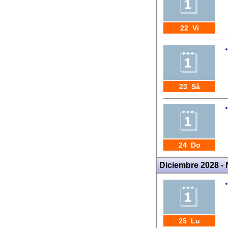
22 Vi
23 Sá
24 Do
Diciembre 2028 -
25 Lu