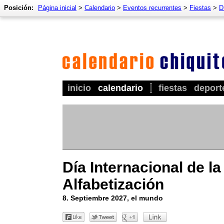
Posición:
Página inicial
>
Calendario
>
Eventos recurrentes
>
Fiestas
>
D
inicio
calendario
fiestas
deport
Día Internacional de la
Alfabetización
8. Septiembre 2027, el mundo