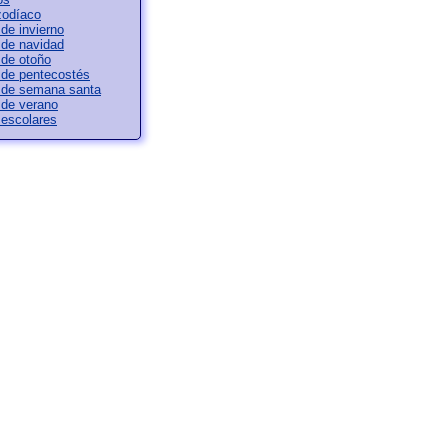
zodíaco
de invierno
 de navidad
 de otoño
 de pentecostés
 de semana santa
 de verano
escolares