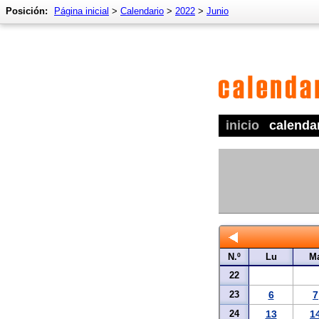
Posición:
Página inicial
>
Calendario
>
2022
>
Junio
inicio
calenda
N.º
Lu
M
22
23
6
7
24
13
1