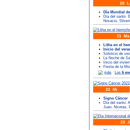
20 L
Día Mundial de
Día del santo:
E
Novacio
,
Silver
21 Ma
Litha en el hem
Inicio del vera
Solsticio de ve
La Noche de S
Inicio del invie
Fiesta de la Mú
más
Los
6 ev
22 Mi
Signo Cáncer
Día del santo:
A
Juan
,
Nicetas
,
23 J