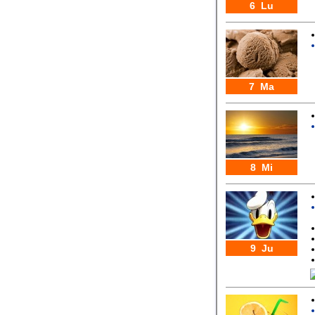
6 Lu
7 Ma
8 Mi
9 Ju