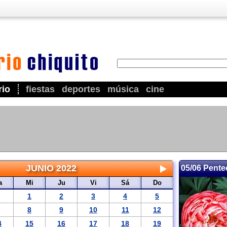
rio
fiestas
deportes
música
cine
JUNIO 2022
05/06 Pente
a
Mi
Ju
Vi
Sá
Do
1
2
3
4
5
8
9
10
11
12
4
15
16
17
18
19