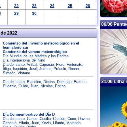
1
22
23
24
25
26
8
29
30
06/06 Pente
 de 2022
Comienzo del invierno meteorológico en el
hemisferio sur
Comienzo del verano meteorológico
Día Mundial de las Madres y los Padres
Día Internacional del Niño
Día del santo:
Aníbal
,
Caprasio
,
Floro
,
Fortunato
,
Íñigo
,
Isquirión
,
José
,
Justino
,
Próculo
,
Ronan
,
Simeón
,
Vistano
21/06 Litha 
Día del santo:
Blandina
,
Dictino
,
Domingo
,
Erasmo
,
Eugenio
,
Guido
,
Juan
,
Nicolás
,
Potino
Día Conmemorativo del Día D
Día del santo:
Carlos
,
Cecilio
,
Clotilde
,
Cono
,
Davino
,
Genesio
,
Hilario
,
Juan
,
Kevin
,
Lifardo
,
Morando
,