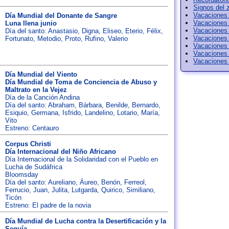
Signos del 
Vacaciones 
Día Mundial del Donante de Sangre
Vacaciones
Luna llena junio
Vacaciones
Día del santo:
Anastasio
,
Digna
,
Eliseo
,
Eterio
,
Félix
,
Vacaciones
Fortunato
,
Metodio
,
Proto
,
Rufino
,
Valerio
Vacaciones
Vacaciones
Vacaciones 
Día Mundial del Viento
Día Mundial de Toma de Conciencia de Abuso y
Maltrato en la Vejez
Día de la Canción Andina
Día del santo:
Abraham
,
Bárbara
,
Benilde
,
Bernardo
,
Esiquio
,
Germana
,
Isfrido
,
Landelino
,
Lotario
,
María
,
Vito
Estreno: Centauro
Corpus Christi
Día Internacional del Niño Africano
Día Internacional de la Solidaridad con el Pueblo en
Lucha de Sudáfrica
Bloomsday
Día del santo:
Aureliano
,
Áureo
,
Benón
,
Ferreol
,
Ferrucio
,
Juan
,
Julita
,
Lutgarda
,
Quirico
,
Similiano
,
Ticón
Estreno: El padre de la novia
Día Mundial de Lucha contra la Desertificación y la
Sequía