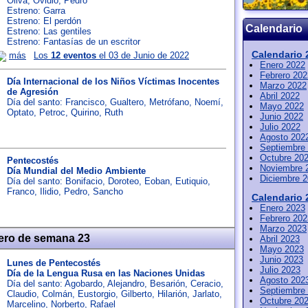
Oliva
,
Ovidio
,
Pedro
Estreno: Garra
Estreno: El perdón
Calendario
Estreno: Las gentiles
Estreno: Fantasías de un escritor
Calendario 
más
Los
12 eventos
el 03 de Junio de 2022
Enero 2022
Febrero 202
Día Internacional de los Niños Víctimas Inocentes
Marzo 2022
de Agresión
Abril 2022
Día del santo:
Francisco
,
Gualtero
,
Metrófano
,
Noemí
,
Mayo 2022
Optato
,
Petroc
,
Quirino
,
Ruth
Junio 2022
Julio 2022
Agosto 202
Septiembre
Octubre 20
Pentecostés
Noviembre 
Día Mundial del Medio Ambiente
Diciembre 
Día del santo:
Bonifacio
,
Doroteo
,
Eoban
,
Eutiquio
,
Franco
,
Ilidio
,
Pedro
,
Sancho
Calendario 
Enero 2023
Febrero 202
Marzo 2023
ero de semana 23
Abril 2023
Mayo 2023
Junio 2023
Lunes de Pentecostés
Julio 2023
Día de la Lengua Rusa en las Naciones Unidas
Agosto 202
Día del santo:
Agobardo
,
Alejandro
,
Besarión
,
Ceracio
,
Septiembre
Claudio
,
Colmán
,
Eustorgio
,
Gilberto
,
Hilarión
,
Jarlato
,
Octubre 20
Marcelino
,
Norberto
,
Rafael