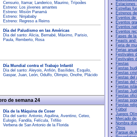
Censurio
,
Itamar
,
Landerico
,
Maurino
,
Trípodes
Estaciones 
Estreno: Los jóvenes amantes
Estrellas f
Estreno: Misión Panamá
Estrenos de
Estreno: Ninjababy
Eventos de
Estreno: Regreso a Reims
Eventos gr
Eventos nat
Día del Paludismo en las Américas
Eventos rec
Día del santo:
Alicia
,
Bernabé
,
Máximo
,
Parisio
,
Fases de la
Paula
,
Remberto
,
Rosa
Feasts and
Feria de mu
Ferias anua
Festivales d
Festivales 
Fiestas
Día Mundial contra el Trabajo Infantil
Fiestas bud
Día del santo:
Aleyois
,
Anfión
,
Basílides
,
Esquilo
,
Fiestas cris
Gaspar
,
Juan
,
León
,
Odulfo
,
Olimpio
,
Onofre
,
Plácido
Fiestas del
Fiestas del 
Fiestas isl
Fiestas Jud
Fiestas ofic
ero de semana 24
Fiestas pop
Fiestas reli
Fútbol
Día de la Máquina de Coser
Juegos Olí
Día del santo:
Antonio
,
Aquilina
,
Aventino
,
Ceteo
,
Mercado de
Eulogio
,
Fandila
,
Felícula
,
Trifilio
Nombra día
Verbena de San Antonio de la Florida
Otros
Parque de A
Recordatori