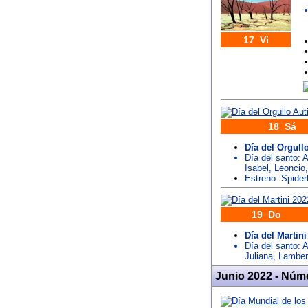
17 Vi
18 Sá
Día del Orgullo
Día del santo:
A
Isabel
,
Leoncio
Estreno: Spide
19 Do
Día del Martini
Día del santo:
A
Juliana
,
Lamber
Junio 2022 - Núm