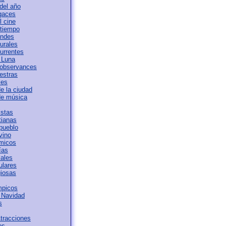
del año
ugaces
l cine
 tiempo
andes
urales
urrentes
 Luna
 observances
estras
les
e la ciudad
de música
istas
tianas
 pueblo
vino
ámicos
ías
iales
ulares
giosas
mpicos
 Navidad
s
tracciones
os