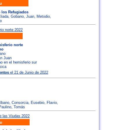
u
 los Refugiados
liada
,
Gobano
,
Juan
,
Metodio
,
io
isferio norte
no
rano
an Juan
rno en el hemisferio sur
sica
entos
el 21 de Junio de 2022
lbano
,
Consorcia
,
Eusebio
,
Flavio
,
Paulino
,
Tomás
u