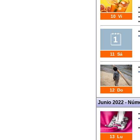
10 Vi
11 Sá
12 Do
Junio 2022 - Núm
13 Lu