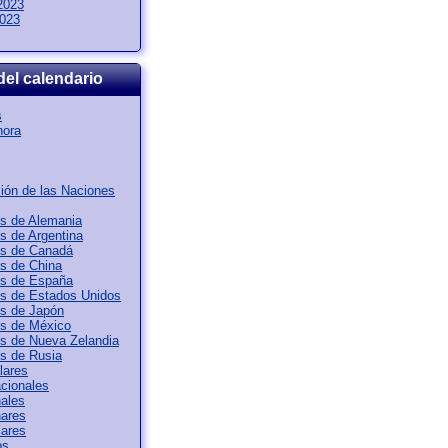
2023
2023
del calendario
s
hora
ión de las Naciones
os de Alemania
os de Argentina
os de Canadá
os de China
os de España
os de Estados Unidos
os de Japón
os de México
os de Nueva Zelandia
os de Rusia
lares
acionales
ales
nares
lares
os