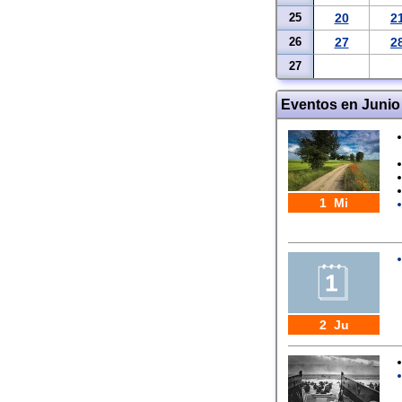
25
20
2
26
27
2
27
Eventos en Junio
1 Mi
2 Ju