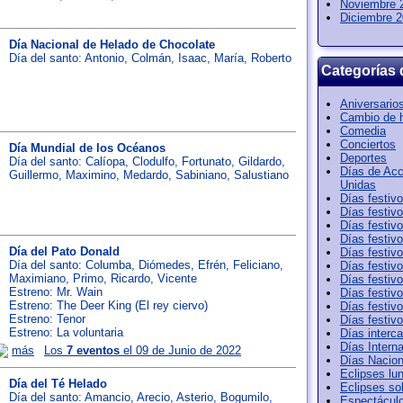
Noviembre 
Diciembre 
Día Nacional de Helado de Chocolate
Día del santo:
Antonio
,
Colmán
,
Isaac
,
María
,
Roberto
Categorías 
Aniversario
Cambio de 
Comedia
Conciertos
Día Mundial de los Océanos
Deportes
Día del santo:
Calíopa
,
Clodulfo
,
Fortunato
,
Gildardo
,
Días de Acc
Guillermo
,
Maximino
,
Medardo
,
Sabiniano
,
Salustiano
Unidas
Días festiv
Días festiv
Días festiv
Días festiv
Día del Pato Donald
Días festiv
Día del santo:
Columba
,
Diómedes
,
Efrén
,
Feliciano
,
Días festiv
Maximiano
,
Primo
,
Ricardo
,
Vicente
Días festiv
Estreno: Mr. Wain
Días festiv
Estreno: The Deer King (El rey ciervo)
Días festiv
Estreno: Tenor
Días festiv
Estreno: La voluntaria
Días interca
Días Intern
más
Los
7 eventos
el 09 de Junio de 2022
Días Nacion
Eclipses lu
Día del Té Helado
Eclipses so
Día del santo:
Amancio
,
Arecio
,
Asterio
,
Bogumilo
,
Espectácul