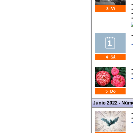
3 Vi
4 Sá
5 Do
Junio 2022 - Núm