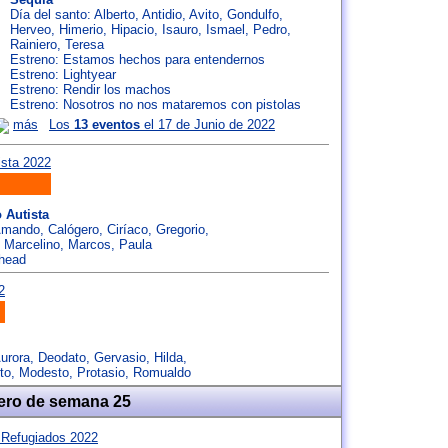
Día del santo:
Alberto
,
Antidio
,
Avito
,
Gondulfo
,
Herveo
,
Himerio
,
Hipacio
,
Isauro
,
Ismael
,
Pedro
,
Rainiero
,
Teresa
Estreno: Estamos hechos para entendernos
Estreno: Lightyear
Estreno: Rendir los machos
Estreno: Nosotros no nos mataremos con pistolas
más
Los
13 eventos
el 17 de Junio de 2022
 Autista
mando
,
Calógero
,
Ciríaco
,
Gregorio
,
,
Marcelino
,
Marcos
,
Paula
rhead
urora
,
Deodato
,
Gervasio
,
Hilda
,
to
,
Modesto
,
Protasio
,
Romualdo
ero de semana 25