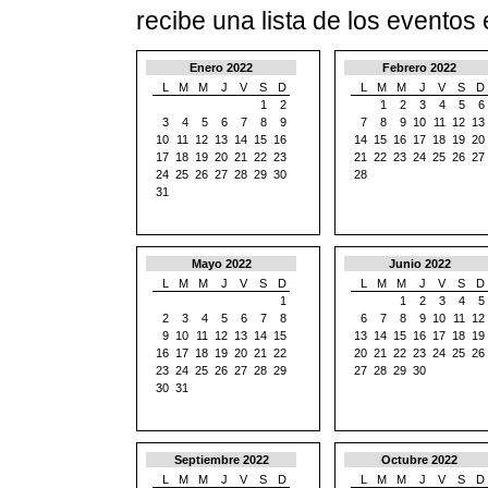
recibe una lista de los eventos
Enero 2022
Febrero 2022
L
M
M
J
V
S
D
L
M
M
J
V
S
D
1
2
1
2
3
4
5
6
3
4
5
6
7
8
9
7
8
9
10
11
12
13
10
11
12
13
14
15
16
14
15
16
17
18
19
20
17
18
19
20
21
22
23
21
22
23
24
25
26
27
24
25
26
27
28
29
30
28
31
Mayo 2022
Junio 2022
L
M
M
J
V
S
D
L
M
M
J
V
S
D
1
1
2
3
4
5
2
3
4
5
6
7
8
6
7
8
9
10
11
12
9
10
11
12
13
14
15
13
14
15
16
17
18
19
16
17
18
19
20
21
22
20
21
22
23
24
25
26
23
24
25
26
27
28
29
27
28
29
30
30
31
Septiembre 2022
Octubre 2022
L
M
M
J
V
S
D
L
M
M
J
V
S
D