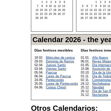
1
2
3
4
5
6
1
2
3
4
7
8
9
10
11
12
13
5
6
7
8
9
10
11
14
15
16
17
18
19
20
12
13
14
15
16
17
18
21
22
23
24
25
26
27
19
20
21
22
23
24
25
28
29
30
26
27
28
29
30
31
Calendar 2026 - the yea
Días festivos movibles
Días festivos inm
18.02.
Miércoles de ceniza
01.01.
Año Nuevo
29.03.
Domingo de Ramos
06.01.
Reyes Mago
02.04.
Jueves Santo
01.05.
Día Internaci
03.04.
Viernes Santo
15.08.
Asunción de
05.04.
Pascua
03.10.
Día de la Un
06.04.
Lunes de Pascua
01.11.
Día de Todos
24.05.
Pentecostés
02.11.
Conmemoració
25.05.
Lunes de Pentecostés
24.12.
Nochebuena
04.06.
Corpus Christi
25.12.
Navidad
26.12.
Día de San 
31.12.
Nochevieja
Otros Calendarios: