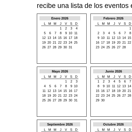
recibe una lista de los eventos
Enero 2026
Febrero 2026
L
M
M
J
V
S
D
L
M
M
J
V
S
D
1
2
3
4
1
5
6
7
8
9
10
11
2
3
4
5
6
7
8
12
13
14
15
16
17
18
9
10
11
12
13
14
15
19
20
21
22
23
24
25
16
17
18
19
20
21
22
26
27
28
29
30
31
23
24
25
26
27
28
Mayo 2026
Junio 2026
L
M
M
J
V
S
D
L
M
M
J
V
S
D
1
2
3
1
2
3
4
5
6
7
4
5
6
7
8
9
10
8
9
10
11
12
13
14
11
12
13
14
15
16
17
15
16
17
18
19
20
21
18
19
20
21
22
23
24
22
23
24
25
26
27
28
25
26
27
28
29
30
31
29
30
Septiembre 2026
Octubre 2026
L
M
M
J
V
S
D
L
M
M
J
V
S
D