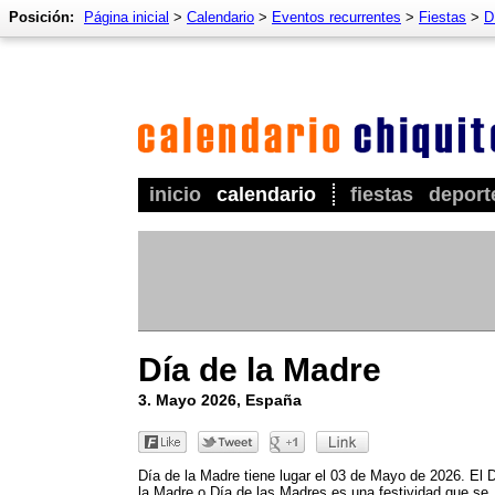
Posición:
Página inicial
>
Calendario
>
Eventos recurrentes
>
Fiestas
>
D
inicio
calendario
fiestas
deport
Día de la Madre
3. Mayo 2026, España
Día de la Madre tiene lugar el 03 de Mayo de 2026. El 
la Madre o Día de las Madres es una festividad que se