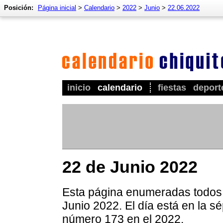
Posición:
Página inicial
>
Calendario
>
2022
>
Junio
>
22.06.2022
inicio
calendario
fiestas
deport
22 de Junio 2022
Esta página enumeradas todos l
Junio 2022. El día está en la s
número 173 en el 2022.