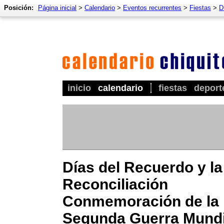
Posición:
Página inicial
>
Calendario
>
Eventos recurrentes
>
Fiestas
>
D
inicio
calendario
fiestas
deport
Días del Recuerdo y la
Reconciliación
Conmemoración de la
Segunda Guerra Mundi