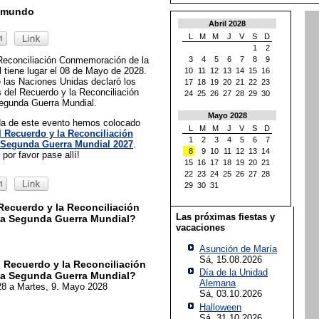
l mundo
Abril 2028
L
M
M
J
V
S
D
1
2
 Reconciliación Conmemoración de la
3
4
5
6
7
8
9
tiene lugar el 08 de Mayo de 2028.
10
11
12
13
14
15
16
 las Naciones Unidas declaró los
17
18
19
20
21
22
23
 del Recuerdo y la Reconciliación
24
25
26
27
28
29
30
egunda Guerra Mundial.
Mayo 2028
ada de este evento hemos colocado
L
M
M
J
V
S
D
l Recuerdo y la Reconciliación
1
2
3
4
5
6
7
Segunda Guerra Mundial 2027
.
8
9
10
11
12
13
14
por favor pase allí!
15
16
17
18
19
20
21
22
23
24
25
26
27
28
29
30
31
Recuerdo y la Reconciliación
Las próximas fiestas y
a Segunda Guerra Mundial?
vacaciones
Asunción de María
Sá, 15.08.2026
 Recuerdo y la Reconciliación
Día de la Unidad
a Segunda Guerra Mundial?
Alemana
28
a Martes, 9. Mayo 2028
Sá, 03.10.2026
Halloween
Sá, 31.10.2026