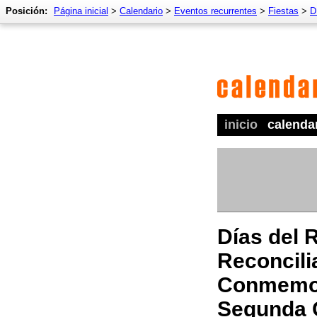
Posición:
Página inicial
>
Calendario
>
Eventos recurrentes
>
Fiestas
>
D
inicio
calenda
Días del 
Reconcili
Conmemor
Segunda 