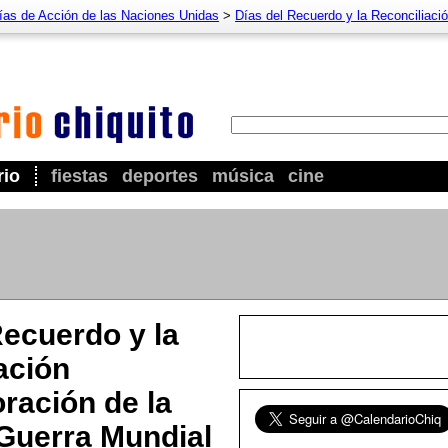
ías de Acción de las Naciones Unidas
>
Días del Recuerdo y la Reconciliac
rio
fiestas
deportes
música
cine
Recuerdo y la
ación
ación de la
Guerra Mundial