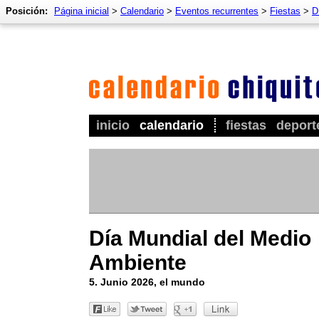
Posición:
Página inicial
>
Calendario
>
Eventos recurrentes
>
Fiestas
>
D
inicio
calendario
fiestas
deport
Día Mundial del Medio
Ambiente
5. Junio 2026, el mundo