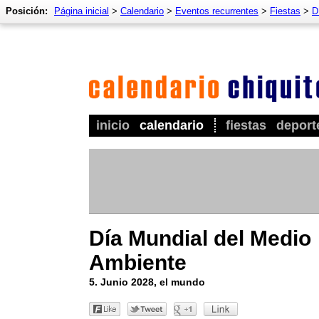
Posición:
Página inicial
>
Calendario
>
Eventos recurrentes
>
Fiestas
>
D
inicio
calendario
fiestas
deport
Día Mundial del Medio
Ambiente
5. Junio 2028, el mundo