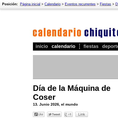
Posición:
Página inicial
>
Calendario
>
Eventos recurrentes
>
Fiestas
>
D
inicio
calendario
fiestas
deport
Día de la Máquina de
Coser
13. Junio 2026, el mundo