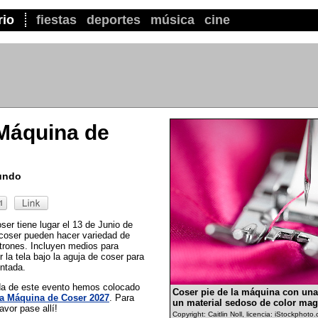
rio
fiestas
deportes
música
cine
 Máquina de
mundo
er tiene lugar el 13 de Junio de
coser pueden hacer variedad de
trones. Incluyen medios para
r la tela bajo la aguja de coser para
untada.
ada de este evento hemos colocado
Coser pie de la máquina con un
la Máquina de Coser 2027
. Para
un material sedoso de color mag
vor pase allí!
Copyright: Caitlin Noll, licencia: iStockphoto