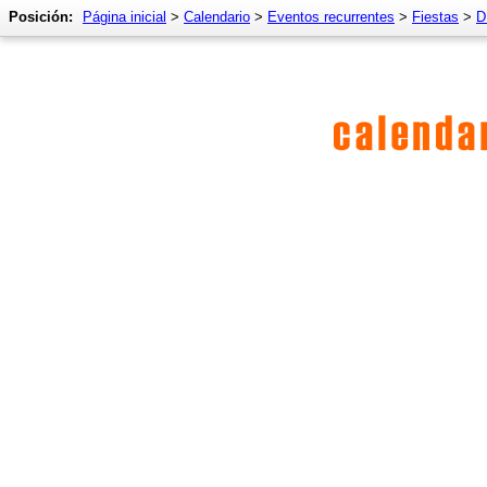
Posición:
Página inicial
>
Calendario
>
Eventos recurrentes
>
Fiestas
>
D