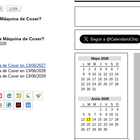
 Máquina de Coser?
la Máquina de Coser?
2028
Mayo 2028
L
M
M
J
V
S
D
a de Coser en 13/06/2027
1
2
3
4
5
6
7
a de Coser en 13/06/2028
8
9
10
11
12
13
14
a de Coser en 13/06/2029
15
16
17
18
19
20
21
22
23
24
25
26
27
28
29
30
31
Junio 2028
L
M
M
J
V
S
D
1
2
3
4
5
6
7
8
9
10
11
12
13
14
15
16
17
18
19
20
21
22
23
24
25
26
27
28
29
30