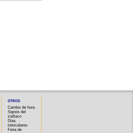
OTROS
Cambio de hora
Signos del
zodíaco
Días
intercalares
Feria de