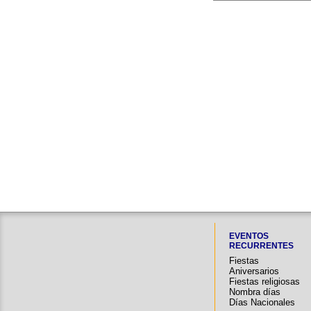
EVENTOS
RECURRENTES
Fiestas
Aniversarios
Fiestas religiosas
Nombra días
Días Nacionales