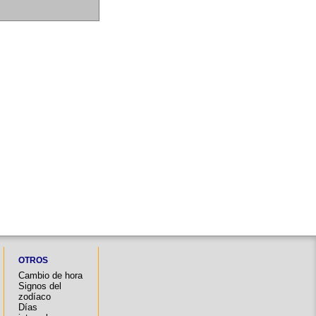
OTROS
Cambio de hora
Signos del
zodíaco
Días