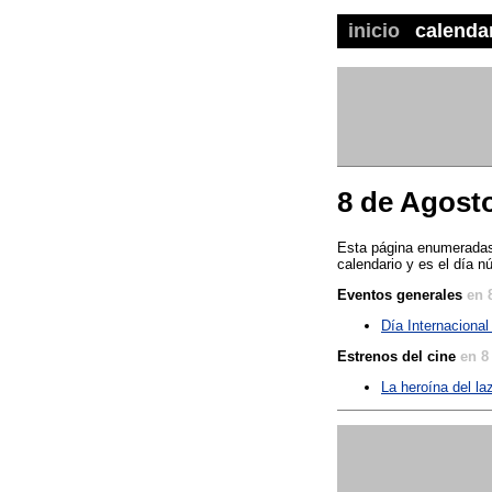
inicio
calenda
8 de Agost
Esta página enumeradas 
calendario y es el día n
Eventos generales
en 
Día Internacional
Estrenos del cine
en 8
La heroína del la