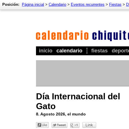
Posición:
Página inicial
>
Calendario
>
Eventos recurrentes
>
Fiestas
>
D
inicio
calendario
fiestas
deport
Día Internacional del
Gato
8. Agosto 2026, el mundo