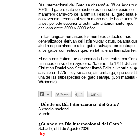
Día Internacional del Gato se observó el 08 de Agosto 
2026. El gato o gato doméstico es una subespecie de
mamífero carnívoro de la familia Felidae. El gato está 
convivencia cercana al ser humano desde hace unos 9
años, periodo superior al estimado anteriormente, que
oscilaba entre 3500 y 8000 años.
En las lenguas romances los nombres actuales más
generalizados derivan del latín vulgar catus, palabra qu
aludía especialmente a los gatos salvajes en contrapos
a los gatos domésticos que, en latín, eran llamados feli
El gato doméstico fue denominado Felis catus por Caro
Linnaeus en su obra Systema Naturae, de 1798. Johan
Christian Daniel von Schreber llamó Felis silvestris al g
salvaje en 1775. Hoy se sabe, sin embargo, que consti
una de las subespecies del gato salvaje. (Con material
Wikipedia)
¿Dónde es Día Internacional del Gato?
A escala nacional
Mundo
¿Cuando es Día Internacional del Gato?
Sábado, el 8 de Agosto 2026
Hoy!