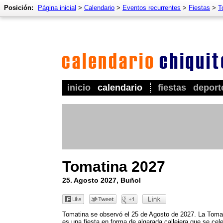
Posición:
Página inicial
>
Calendario
>
Eventos recurrentes
>
Fiestas
>
T
inicio
calendario
fiestas
deport
Tomatina 2027
25. Agosto 2027, Buñol
Tomatina se observó el 25 de Agosto de 2027. La Toma
es una fiesta en forma de algarada callejera que se cel