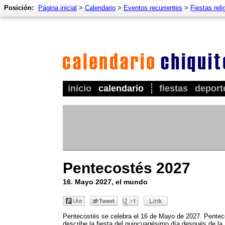
Posición:
Página inicial
>
Calendario
>
Eventos recurrentes
>
Fiestas reli
inicio
calendario
fiestas
deport
Pentecostés 2027
16. Mayo 2027, el mundo
Pentecostés se celebra el 16 de Mayo de 2027. Pentec
describe la fiesta del quincuagésimo día después de la