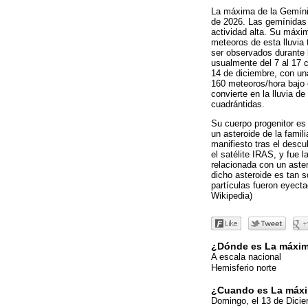
La máxima de la Gemíni
de 2026. Las gemínidas 
actividad alta. Su máxi
meteoros de esta lluvia
ser observados durante 
usualmente del 7 al 17 c
14 de diciembre, con un
160 meteoros/hora bajo 
convierte en la lluvia de
cuadrántidas.
Su cuerpo progenitor es
un asteroide de la famil
manifiesto tras el descu
el satélite IRAS, y fue l
relacionada con un aste
dicho asteroide es tan s
partículas fueron eyecta
Wikipedia)
¿Dónde es La máxim
A escala nacional
Hemisferio norte
¿Cuando es La máxi
Domingo, el 13 de Dici