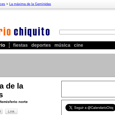
aces
>
La máxima de la Gemínidas
rio
fiestas
deportes
música
cine
 de la
s
Hemisferio norte