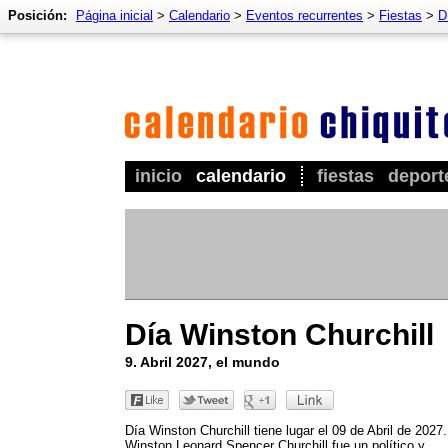
Posición:
Página inicial
>
Calendario
>
Eventos recurrentes
>
Fiestas
>
D
inicio
calendario
fiestas
deport
Día Winston Churchill
9. Abril 2027, el mundo
Día Winston Churchill tiene lugar el 09 de Abril de 2027.
Winston Leonard Spencer Churchill fue un político y