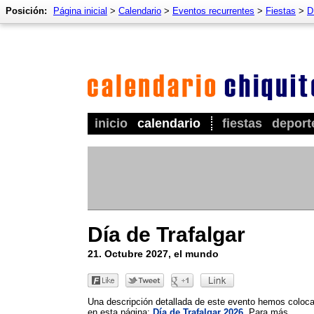
Posición:
Página inicial
>
Calendario
>
Eventos recurrentes
>
Fiestas
>
D
inicio
calendario
fiestas
deport
Día de Trafalgar
21. Octubre 2027, el mundo
Una descripción detallada de este evento hemos coloc
en esta página:
Día de Trafalgar 2026
. Para más