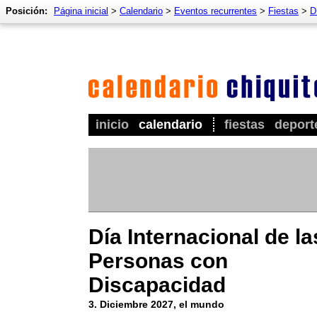
Posición:
Página inicial
>
Calendario
>
Eventos recurrentes
>
Fiestas
>
D
inicio
calendario
fiestas
deport
Día Internacional de la
Personas con
Discapacidad
3. Diciembre 2027, el mundo