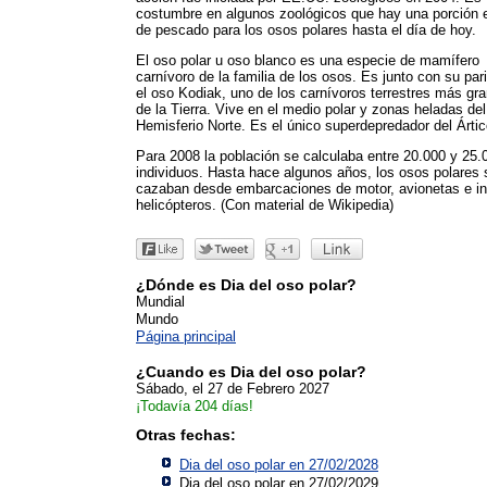
costumbre en algunos zoológicos que hay una porción 
de pescado para los osos polares hasta el día de hoy.
El oso polar u oso blanco es una especie de mamífero
carnívoro de la familia de los osos. Es junto con su par
el oso Kodiak, uno de los carnívoros terrestres más gr
de la Tierra. Vive en el medio polar y zonas heladas del
Hemisferio Norte. Es el único superdepredador del Ártic
Para 2008 la población se calculaba entre 20.000 y 25.
individuos. Hasta hace algunos años, los osos polares 
cazaban desde embarcaciones de motor, avionetas e in
helicópteros. (Con material de Wikipedia)
¿Dónde es Dia del oso polar?
Mundial
Mundo
Página principal
¿Cuando es Dia del oso polar?
Sábado, el 27 de Febrero 2027
¡Todavía 204 días!
Otras fechas:
Dia del oso polar en 27/02/2028
Dia del oso polar en 27/02/2029