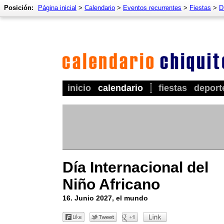
Posición:
Página inicial
>
Calendario
>
Eventos recurrentes
>
Fiestas
>
D
inicio
calendario
fiestas
deport
Día Internacional del
Niño Africano
16. Junio 2027, el mundo