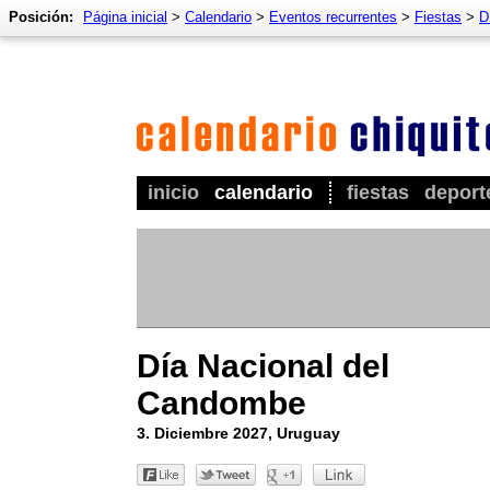
Posición:
Página inicial
>
Calendario
>
Eventos recurrentes
>
Fiestas
>
D
inicio
calendario
fiestas
deport
Día Nacional del
Candombe
3. Diciembre 2027, Uruguay