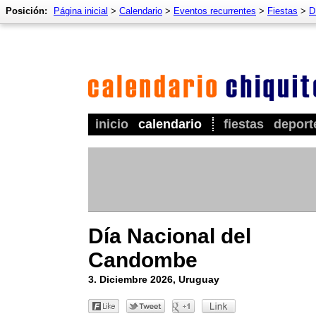
Posición:
Página inicial
>
Calendario
>
Eventos recurrentes
>
Fiestas
>
D
inicio
calendario
fiestas
deport
Día Nacional del
Candombe
3. Diciembre 2026, Uruguay