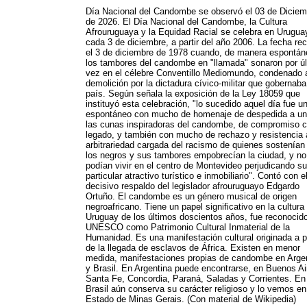
Día Nacional del Candombe se observó el 03 de Diciem
de 2026. El Día Nacional del Candombe, la Cultura
Afrouruguaya y la Equidad Racial se celebra en Urugua
cada 3 de diciembre, a partir del año 2006. La fecha re
el 3 de diciembre de 1978 cuando, de manera espontán
los tambores del candombe en "llamada" sonaron por ú
vez en el célebre Conventillo Mediomundo, condenado a
demolición por la dictadura cívico-militar que gobernaba
país. Según señala la exposición de la Ley 18059 que
instituyó esta celebración, "lo sucedido aquel día fue u
espontáneo con mucho de homenaje de despedida a un
las cunas inspiradoras del candombe, de compromiso 
legado, y también con mucho de rechazo y resistencia 
arbitrariedad cargada del racismo de quienes sostenían
los negros y sus tambores empobrecían la ciudad, y no
podían vivir en el centro de Montevideo perjudicando su
particular atractivo turístico e inmobiliario". Contó con e
decisivo respaldo del legislador afrouruguayo Edgardo
Ortuño. El candombe es un género musical de origen
negroafricano. Tiene un papel significativo en la cultura
Uruguay de los últimos doscientos años, fue reconocid
UNESCO como Patrimonio Cultural Inmaterial de la
Humanidad. Es una manifestación cultural originada a pa
de la llegada de esclavos de África. Existen en menor
medida, manifestaciones propias de candombe en Arge
y Brasil. En Argentina puede encontrarse, en Buenos Ai
Santa Fe, Concordia, Paraná, Saladas y Corrientes. En
Brasil aún conserva su carácter religioso y lo vemos en
Estado de Minas Gerais. (Con material de Wikipedia)