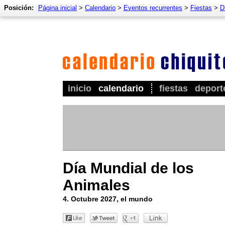
Posición:
Página inicial
>
Calendario
>
Eventos recurrentes
>
Fiestas
>
D
inicio
calendario
fiestas
deport
Día Mundial de los
Animales
4. Octubre 2027, el mundo