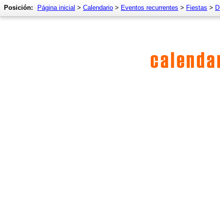
Posición:
Página inicial
>
Calendario
>
Eventos recurrentes
>
Fiestas
>
D