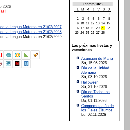
Febrero 2026
ro 2026
L
M
M
J
V
S
D
ías!
1
2
3
4
5
6
7
8
9
10
11
12
13
14
15
l de la Lengua Materna en 21/02/2027
16
17
18
19
20
21
22
l de la Lengua Materna en 21/02/2028
23
24
25
26
27
28
l de la Lengua Materna en 21/02/2029
Las próximas fiestas y
vacaciones
Asunción de María
Sá, 15.08.2026
Día de la Unidad
Alemana
Sá, 03.10.2026
Halloween
Sá, 31.10.2026
Día de Todos los
Santos
Do, 01.11.2026
Conmemoración de
los Fieles Difuntos
Lu, 02.11.2026