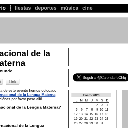
rio
fiestas
deportes
música
cine
acional de la
aterna
l mundo
ada de este evento hemos colocado
ernacional de la Lengua Materna
Enero 2026
iónes por favor pase allí!
L
M
M
J
V
S
D
1
2
3
4
nacional de la Lengua Materna?
5
6
7
8
9
10
11
12
13
14
15
16
17
18
19
20
21
22
23
24
25
26
27
28
29
30
31
rnacional de la Lengua