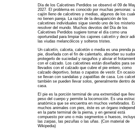
Día de los Calcetines Perdidos se observó el 09 de Ma
2027. El problema es conocido por muchas personas: 
cajón lleno de calcetines y medias, algunos de los cual
no tienen pareja. La razón de la desaparición de los
calcetines individuales sigue siendo uno de los misterio
resolver del mundo. Muchos devotos del Día de los
Calcetines Perdidos sugiere tomar el día como una
oportunidad para limpiar los cajones calcetín y decir ad
las viudas melancólicos y solteros tristes.
Un calcetín, calceta, calcetón o media es una prenda pa
pie, diseñada con el fin de calentarlo, absorber su sudor
protegerlo de suciedad y rasguños y aliviar el frotamien
con el calzado. Los calcetines están diseñados para se
llevados con el calzado que cubre el pie entero, como
calzado deportivo, botas o zapatos de vestir. En ocasi
se llevan con sandalias y zapatillas de casa. Los calce
también se pueden llevar solos, generalmente dentro d
casa.
El pie es la porción terminal de una extremidad que llev
peso del cuerpo y permite la locomoción. Es una estruc
anatómica que se encuentra en muchos vertebrados. E
muchos animales con pies, éste es un órgano independ
en la parte terminal de la pierna, y en general está
compuesto por uno o más segmentos o huesos, incluy
las zarpas, las pezuñas o las uñas. (Con material de
Wikipedia)