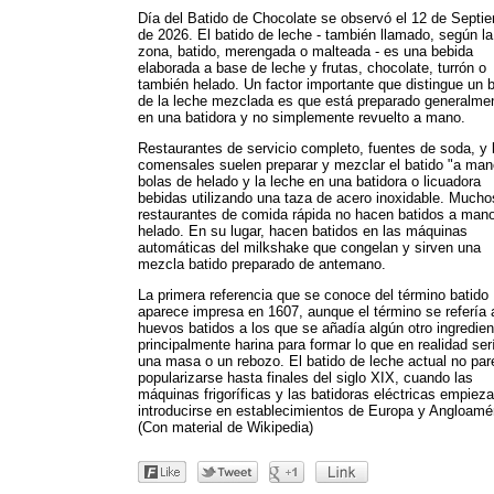
Día del Batido de Chocolate se observó el 12 de Septi
de 2026. El batido de leche - también llamado, según la
zona, batido, merengada o malteada - es una bebida
elaborada a base de leche y frutas, chocolate, turrón o
también helado. Un factor importante que distingue un b
de la leche mezclada es que está preparado generalme
en una batidora y no simplemente revuelto a mano.
Restaurantes de servicio completo, fuentes de soda, y 
comensales suelen preparar y mezclar el batido "a man
bolas de helado y la leche en una batidora o licuadora
bebidas utilizando una taza de acero inoxidable. Mucho
restaurantes de comida rápida no hacen batidos a man
helado. En su lugar, hacen batidos en las máquinas
automáticas del milkshake que congelan y sirven una
mezcla batido preparado de antemano.
La primera referencia que se conoce del término batido
aparece impresa en 1607, aunque el término se refería 
huevos batidos a los que se añadía algún otro ingredien
principalmente harina para formar lo que en realidad ser
una masa o un rebozo. El batido de leche actual no pa
popularizarse hasta finales del siglo XIX, cuando las
máquinas frigoríficas y las batidoras eléctricas empiez
introducirse en establecimientos de Europa y Angloamé
(Con material de Wikipedia)