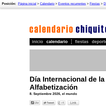
Posición:
Página inicial
>
Calendario
>
Eventos recurrentes
>
Fiestas
>
D
inicio
calendario
fiestas
deport
Día Internacional de la
Alfabetización
8. Septiembre 2026, el mundo