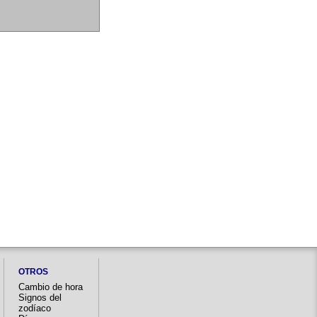
OTROS
Cambio de hora
Signos del
zodíaco