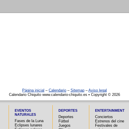
Página inicial
–
Calendario
–
Sitemap
–
Aviso legal
Calendario Chiquito www.calendario-chiquito.es • Copyright © 2026
EVENTOS
DEPORTES
ENTERTAINMENT
NATURALES
Deportes
Conciertos
Fases de la Luna
Fútbol
Estrenos del cine
Eclipses lunares
Juegos
Festivales de