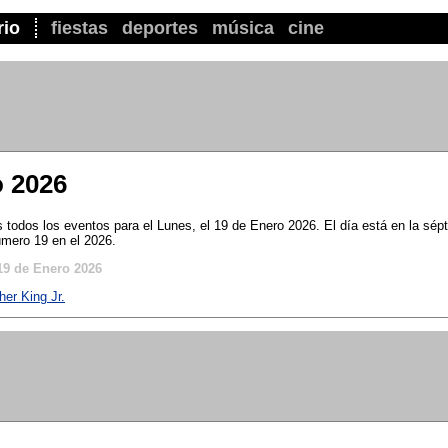
rio
fiestas
deportes
música
cine
o 2026
todos los eventos para el Lunes, el 19 de Enero 2026. El día está en la sé
úmero 19 en el 2026.
19 de Enero 2026
her King Jr.