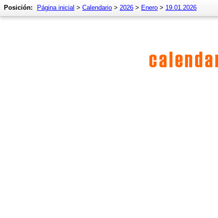
Posición:
Página inicial
>
Calendario
>
2026
>
Enero
>
19.01.2026