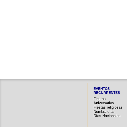
EVENTOS
RECURRENTES
Fiestas
Aniversarios
Fiestas religiosas
Nombra días
Días Nacionales