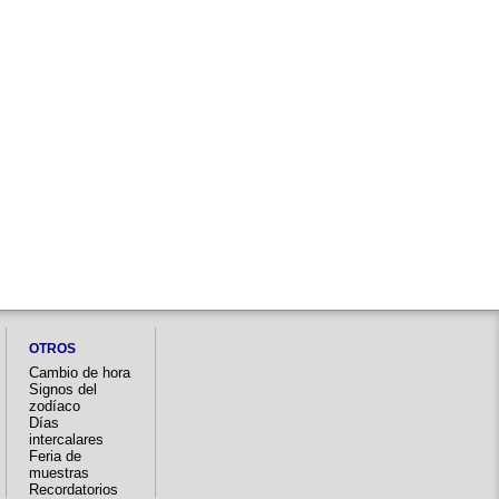
OTROS
Cambio de hora
Signos del
zodíaco
Días
intercalares
Feria de
muestras
Recordatorios