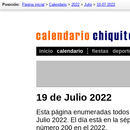
Posición:
Página inicial
>
Calendario
>
2022
>
Julio
>
19.07.2022
inicio
calendario
fiestas
deport
19 de Julio 2022
Esta página enumeradas todos l
Julio 2022. El día está en la s
número 200 en el 2022.