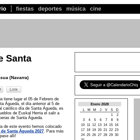
rio
fiestas
deportes
música
cine
e Santa
asua (Navarra)
 tiene lugar el 05 de Febrero de
a Águeda, el día anterior al 5 de
Enero 2028
al católico día de Santa Águeda, es
L
M
M
J
V
S
D
blos de Euskal Herria el salir a
1
2
speras de Santa Águeda.
3
4
5
6
7
8
9
10
11
12
13
14
15
16
ada de este evento hemos colocado
17
18
19
20
21
22
23
 de Santa Águeda 2027
. Para más
24
25
26
27
28
29
30
pase allí!
31