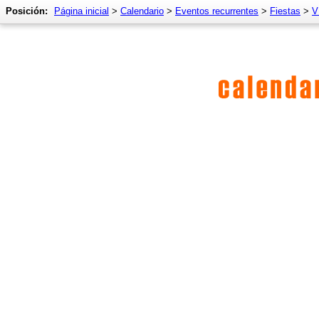
Posición:
Página inicial
>
Calendario
>
Eventos recurrentes
>
Fiestas
>
V