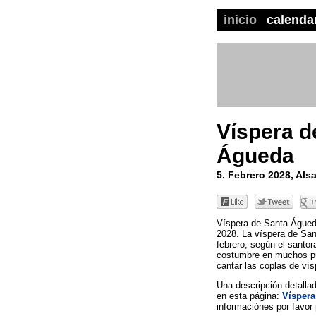
inicio
calenda
Víspera d
Águeda
5. Febrero 2028, Als
Víspera de Santa Águeda
2028. La víspera de Sant
febrero, según el santor
costumbre en muchos pue
cantar las coplas de ví
Una descripción detall
en esta página:
Víspera
informaciónes por favor 