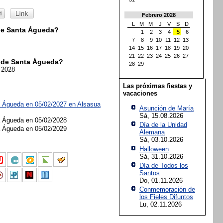
Febrero 2028
L
M
M
J
V
S
D
de Santa Águeda?
1
2
3
4
5
6
7
8
9
10
11
12
13
14
15
16
17
18
19
20
21
22
23
24
25
26
27
 de Santa Águeda?
28
29
 2028
Las próximas fiestas y
vacaciones
a Águeda en 05/02/2027 en
Alsasua
Asunción de María
Sá, 15.08.2026
a Águeda en 05/02/2028
Día de la Unidad
a Águeda en 05/02/2029
Alemana
Sá, 03.10.2026
Halloween
Sá, 31.10.2026
Día de Todos los
Santos
Do, 01.11.2026
Conmemoración de
los Fieles Difuntos
Lu, 02.11.2026