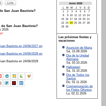
Junio 2026
L
M
M
J
V
S
D
de San Juan Bautista?
1
2
3
4
5
6
7
8
9
10
11
12
13
14
15
16
17
18
19
20
21
22
23
24
25
26
27
28
 de San Juan Bautista?
29
30
io 2026
as!
Las próximas fiestas y
vacaciones
uan Bautista en 24/06/2027 en
Asunción de María
Sá, 15.08.2026
uan Bautista en 24/06/2028 en
Día de la Unidad
Alemana
uan Bautista en 24/06/2029
Sá, 03.10.2026
Halloween
Sá, 31.10.2026
Día de Todos los
Santos
Do, 01.11.2026
Conmemoración de
los Fieles Difuntos
Lu, 02.11.2026