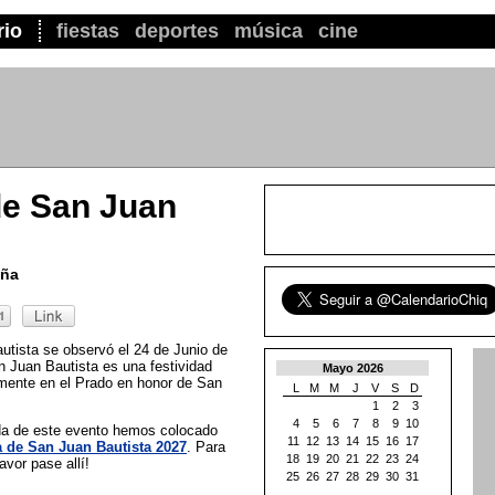
rio
fiestas
deportes
música
cine
de San Juan
aña
tista se observó el 24 de Junio de
 Juan Bautista es una festividad
Mayo 2026
mente en el Prado en honor de San
L
M
M
J
V
S
D
1
2
3
4
5
6
7
8
9
10
ada de este evento hemos colocado
11
12
13
14
15
16
17
 de San Juan Bautista 2027
. Para
18
19
20
21
22
23
24
vor pase allí!
25
26
27
28
29
30
31