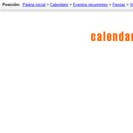
Posición:
Página inicial
>
Calendario
>
Eventos recurrentes
>
Fiestas
>
V