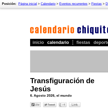
Posición:
Página inicial
>
Calendario
>
Eventos recurrentes
>
Fiestas
>
D
inicio
calendario
fiestas
deport
Transfiguración de
Jesús
6. Agosto 2026, el mundo