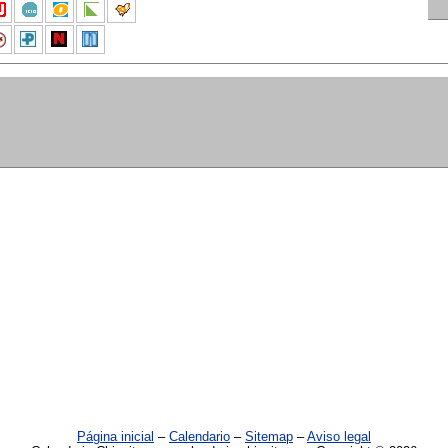
Página inicial
–
Calendario
–
Sitemap
–
Aviso legal