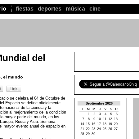
rio
fiestas
deportes
música
cine
undial del
6, el mundo
acio se celebra el 04 de Octubre de
l Espacio se define oficialmente
Septiembre 2026
ernacional de la ciencia y la
L
M
M
J
V
S
D
ución al mejoramiento de la condición
1
2
3
4
5
6
la mayor parte del mundo, en los
7
8
9
10
11
12
13
o Europa, Rusia y Asia. Semana
14
15
16
17
18
19
20
el mayor evento anual de espacio en
21
22
23
24
25
26
27
28
29
30