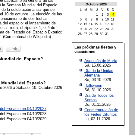
99 La Asamblea General de las
Octubre 2026
ó la Semana Mundial del Espacio
de la celebración anual que se
L
M
M
J
V
S
D
el 10 de octubre. La elección de las
1
2
3
4
conocimiento de dos fechas
5
6
7
8
9
10
11
ia del espacio: el lanzamiento del
12
13
14
15
16
17
18
 de la Tierra, el Sputnik 1, el 4 de
19
20
21
22
23
24
25
rma del Tratado del Espacio Exterior,
26
27
28
29
30
31
. (Con material de Wikipedia)
Las próximas fiestas y
vacaciones
undial del Espacio?
Asunción de María
Sá, 15.08.2026
Día de la Unidad
Alemana
Sá, 03.10.2026
Mundial del Espacio?
Halloween
re 2026
a Sábado, 10. Octubre 2026
Sá, 31.10.2026
Día de Todos los
Santos
Do, 01.11.2026
del Espacio en 04/10/2027
Conmemoración de
del Espacio en 04/10/2028
los Fieles Difuntos
del Espacio en 04/10/2029
Lu, 02.11.2026