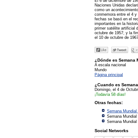
El 6 de diciembre de 19
Naciones Unidas declar
como un acontecimiento 
conmemora entre el 4 y 
fechas se basó en el re
importantes en la histor
primer satélite artificial
octubre de 1957; y la fi
el 10 de octubre de 1967
¿Dónde es Semana M
A escala nacional
Mundo
Página principal
¿Cuando es Semana 
Domingo, el 4 de Octub
¡Todavía 58 días!
Otras fechas:
Semana Mundial 
Semana Mundial 
Semana Mundial 
Social Networks