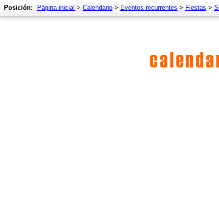
Posición:
Página inicial
>
Calendario
>
Eventos recurrentes
>
Fiestas
>
S