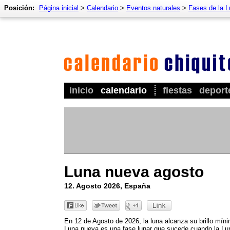
Posición:
Página inicial
>
Calendario
>
Eventos naturales
>
Fases de la 
inicio
calendario
fiestas
deport
Luna nueva agosto
12. Agosto 2026, España
En 12 de Agosto de 2026, la luna alcanza su brillo mín
Luna nueva es una fase lunar que sucede cuando la Lu