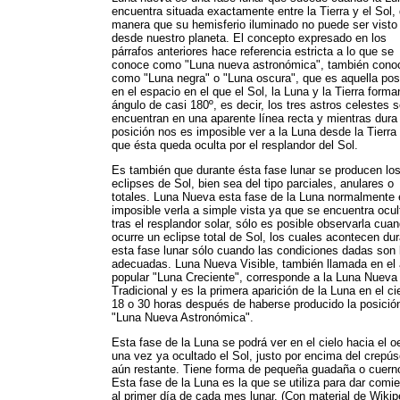
encuentra situada exactamente entre la Tierra y el Sol,
manera que su hemisferio iluminado no puede ser visto
desde nuestro planeta. El concepto expresado en los
párrafos anteriores hace referencia estricta a lo que se
conoce como "Luna nueva astronómica", también cono
como "Luna negra" o "Luna oscura", que es aquella pos
en el espacio en el que el Sol, la Luna y la Tierra forma
ángulo de casi 180º, es decir, los tres astros celestes 
encuentran en una aparente línea recta y mientras dura
posición nos es imposible ver a la Luna desde la Tierra
que ésta queda oculta por el resplandor del Sol.
Es también que durante ésta fase lunar se producen lo
eclipses de Sol, bien sea del tipo parciales, anulares o
totales. Luna Nueva esta fase de la Luna normalmente 
imposible verla a simple vista ya que se encuentra ocul
tras el resplandor solar, sólo es posible observarla cua
ocurre un eclipse total de Sol, los cuales acontecen du
esta fase lunar sólo cuando las condiciones dadas son 
adecuadas. Luna Nueva Visible, también llamada en el 
popular "Luna Creciente", corresponde a la Luna Nueva
Tradicional y es la primera aparición de la Luna en el ci
18 o 30 horas después de haberse producido la posició
"Luna Nueva Astronómica".
Esta fase de la Luna se podrá ver en el cielo hacia el o
una vez ya ocultado el Sol, justo por encima del crepús
aún restante. Tiene forma de pequeña guadaña o cuern
Esta fase de la Luna es la que se utiliza para dar comi
al primer día de cada mes lunar. (Con material de Wikip