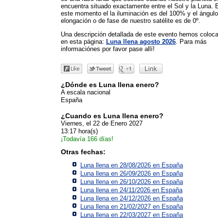
encuentra situado exactamente entre el Sol y la Luna. 
este momento el la iluminación es del 100% y el ángul
elongación o de fase de nuestro satélite es de 0º.
Una descripción detallada de este evento hemos coloc
en esta página:
Luna llena agosto 2026
. Para más
informaciónes por favor pase allí!
¿Dónde es Luna llena enero?
A escala nacional
España
¿Cuando es Luna llena enero?
Viernes, el 22 de Enero 2027
13:17 hora(s)
¡Todavía 166 días!
Otras fechas:
Luna llena en 28/08/2026 en
España
Luna llena en 26/09/2026 en
España
Luna llena en 26/10/2026 en
España
Luna llena en 24/11/2026 en
España
Luna llena en 24/12/2026 en
España
Luna llena en 21/02/2027 en
España
Luna llena en 22/03/2027 en
España