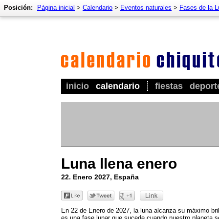
Posición:
Página inicial
>
Calendario
>
Eventos naturales
>
Fases de la 
inicio
calendario
fiestas
deport
Luna llena enero
22. Enero 2027, España
En 22 de Enero de 2027, la luna alcanza su máximo bril
es una fase lunar que sucede cuando nuestro planeta s