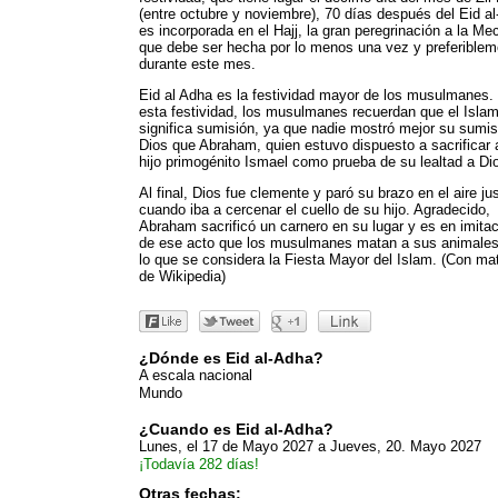
(entre octubre y noviembre), 70 días después del Eid al-
es incorporada en el Hajj, la gran peregrinación a la Me
que debe ser hecha por lo menos una vez y preferiblem
durante este mes.
Eid al Adha es la festividad mayor de los musulmanes.
esta festividad, los musulmanes recuerdan que el Isla
significa sumisión, ya que nadie mostró mejor su sumis
Dios que Abraham, quien estuvo dispuesto a sacrificar 
hijo primogénito Ismael como prueba de su lealtad a Di
Al final, Dios fue clemente y paró su brazo en el aire ju
cuando iba a cercenar el cuello de su hijo. Agradecido,
Abraham sacrificó un carnero en su lugar y es en imita
de ese acto que los musulmanes matan a sus animales
lo que se considera la Fiesta Mayor del Islam. (Con mat
de Wikipedia)
¿Dónde es Eid al-Adha?
A escala nacional
Mundo
¿Cuando es Eid al-Adha?
Lunes, el 17 de Mayo 2027
a Jueves, 20. Mayo 2027
¡Todavía 282 días!
Otras fechas: