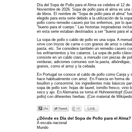
Día del Sopa de Pollo para el Alma se celebra el 12 de
Noviembre de 2026. Sopa de pollo para el alma es una 
de libros. El nombre de "Sopa de pollo para el alma" fu
elegido para esta serie debido a la utilización de la sop
pollo como remedio casero por los enfermos, por lo que
"bueno para el cuerpo." Las historias inspiradoras inclu
en esta serie estaban destinados a ser "bueno para el 
La sopa de pollo o caldo de pollo es una sopa. A menu
sirve con trozos de carne o con granos de arroz o ceba
pasta, etc. Se considera también un remedio casero co
los enfriamientos y los catarros. La sopa de pollo clási
consiste en un caldo claro, a menudo con piezas de pol
verduras; adiciones comunes son la pasta, albóndigas,
granos, como el arroz y la cebada.
En Portugal se conoce al caldo de pollo como Canja y 
hace habitualmente con arroz. En Francia en forma de
bouillon y consommé, los ingredientes más básicos par
sopa de pollo son: hojas de laurel, tomillo fresco, vino 
seco y ajo. En Alemania se toma el Hühnereintopf (Gui
pollo) con diferentes hierbas. (Con material de Wikipedi
¿Dónde es Día del Sopa de Pollo para el Alma?
A escala nacional
Mundo