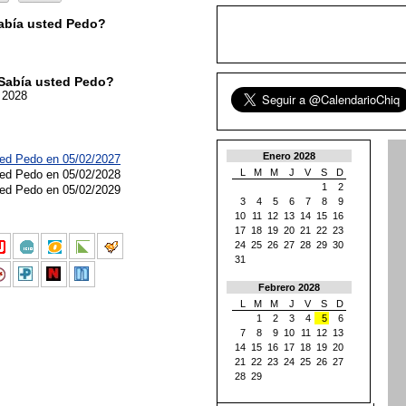
abía usted Pedo?
Sabía usted Pedo?
 2028
Enero 2028
ted Pedo en 05/02/2027
L
M
M
J
V
S
D
ted Pedo en 05/02/2028
1
2
ted Pedo en 05/02/2029
3
4
5
6
7
8
9
10
11
12
13
14
15
16
17
18
19
20
21
22
23
24
25
26
27
28
29
30
31
Febrero 2028
L
M
M
J
V
S
D
1
2
3
4
5
6
7
8
9
10
11
12
13
14
15
16
17
18
19
20
21
22
23
24
25
26
27
28
29