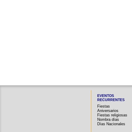
EVENTOS
RECURRENTES
Fiestas
Aniversarios
Fiestas religiosas
Nombra días
Días Nacionales