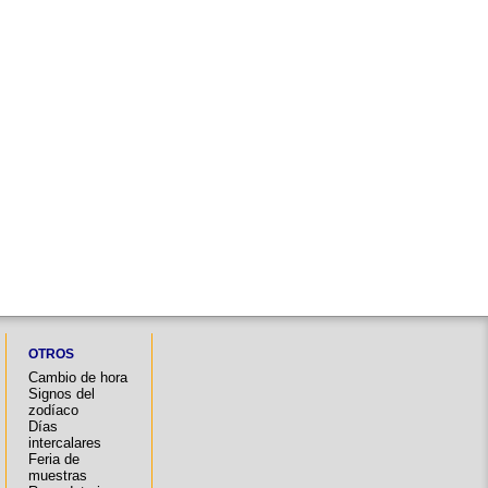
OTROS
Cambio de hora
Signos del
zodíaco
Días
intercalares
Feria de
muestras