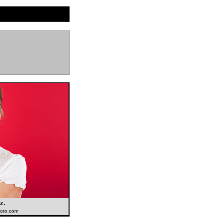
z.
hoto.com