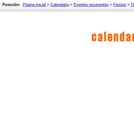
Posición:
Página inicial
>
Calendario
>
Eventos recurrentes
>
Fiestas
>
D