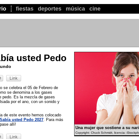
rio
fiestas
deportes
música
cine
abía usted Pedo
 mundo
o se celebra el 05 de Febrero de
como se denomina a los gases
te pedo. Es la mezcla de gases
lsada por el ano, con un sonido y
ada de este evento hemos colocado
 Sabía usted Pedo 2027
. Para más
pase allí!
Una mujer que sostiene a su nari
Copyright: Chuck Schmidt, licencia: iStockp