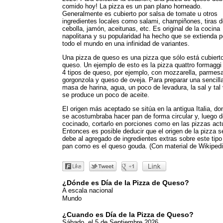
comido hoy! La pizza es un pan plano horneado.
Generalmente es cubierto por salsa de tomate u otros
ingredientes locales como salami, champiñones, tiras 
cebolla, jamón, aceitunas, etc. Es original de la cocina
napolitana y su popularidad ha hecho que se extienda p
todo el mundo en una infinidad de variantes.
Una pizza de queso es una pizza que sólo está cubiert
queso. Un ejemplo de esto es la pizza quattro formaggi
4 tipos de queso, por ejemplo, con mozzarella, parmes
gorgonzola y queso de oveja. Para preparar una sencill
masa de harina, agua, un poco de levadura, la sal y tal
se produce un poco de aceite.
El origen más aceptado se sitúa en la antigua Italia, do
se acostumbraba hacer pan de forma circular y, luego d
cocinado, cortarlo en porciones como en las pizzas act
Entonces es posible deducir que el origen de la pizza s
debe al agregado de ingredientes extras sobre este tipo
pan como es el queso gouda. (Con material de Wikipedi
¿Dónde es Día de la Pizza de Queso?
A escala nacional
Mundo
¿Cuando es Día de la Pizza de Queso?
Sábado, el 5 de Septiembre 2026