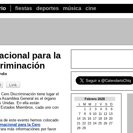
rio
fiestas
deportes
música
cine
acional para la
riminación
undo
a Cero Discriminación tiene lugar el
a Asamblea General es el órgano
Febrero 2028
s Unidas. En ella están
L
M
M
J
V
S
D
s Estados Miembros, cada uno con
1
2
3
4
5
6
7
8
9
10
11
12
13
14
15
16
17
18
19
20
ada de este evento hemos colocado
21
22
23
24
25
26
27
ernacional para la Cero
28
29
Para más informaciónes por favor