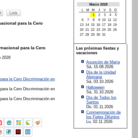
Marzo 2028
L
M
M
J
V
S
D
1
2
3
4
5
6
7
8
9
10
11
12
acional para la Cero
13
14
15
16
17
18
19
20
21
22
23
24
25
26
27
28
29
30
31
nacional para la Cero
Las próximas fiestas y
vacaciones
o 2028
Asunción de María
Sá, 15.08.2026
Día de la Unidad
Alemana
 para la Cero Discriminación en
Sá, 03.10.2026
Halloween
 para la Cero Discriminación en
Sá, 31.10.2026
Día de Todos los
 para la Cero Discriminación en
Santos
Do, 01.11.2026
Conmemoración de
los Fieles Difuntos
Lu, 02.11.2026