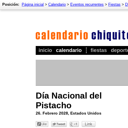
Posición:
Página inicial
>
Calendario
>
Eventos recurrentes
>
Fiestas
>
D
inicio
calendario
fiestas
deport
Día Nacional del
Pistacho
26. Febrero 2028, Estados Unidos