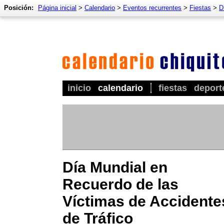
Posición:
Página inicial
>
Calendario
>
Eventos recurrentes
>
Fiestas
>
D
inicio
calendario
fiestas
deport
Día Mundial en
Recuerdo de las
Víctimas de Accidente
de Tráfico