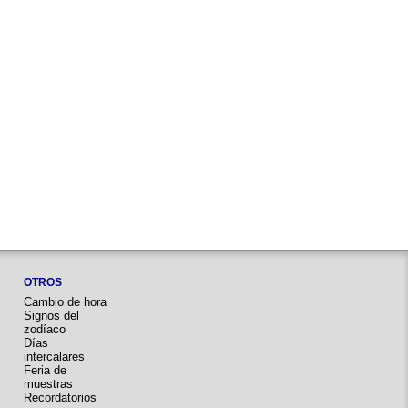
OTROS
Cambio de hora
Signos del
zodíaco
Días
intercalares
Feria de
muestras
Recordatorios