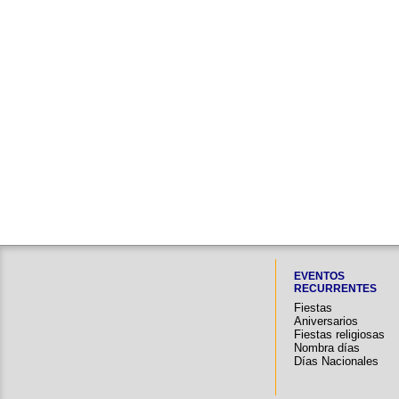
EVENTOS
RECURRENTES
Fiestas
Aniversarios
Fiestas religiosas
Nombra días
Días Nacionales