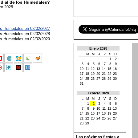
dial de los Humedales?
ero 2028
os Humedales en 02/02/2027
os Humedales en 02/02/2028
os Humedales en 02/02/2029
Enero 2028
L
M
M
J
V
S
D
1
2
3
4
5
6
7
8
9
10
11
12
13
14
15
16
17
18
19
20
21
22
23
24
25
26
27
28
29
30
31
Febrero 2028
L
M
M
J
V
S
D
1
2
3
4
5
6
7
8
9
10
11
12
13
14
15
16
17
18
19
20
21
22
23
24
25
26
27
28
29
Las próximas fiestas y