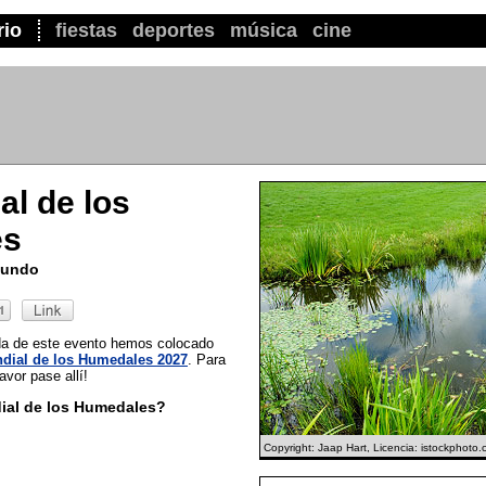
rio
fiestas
deportes
música
cine
al de los
es
 mundo
ada de este evento hemos colocado
dial de los Humedales 2027
. Para
vor pase allí!
ial de los Humedales?
Copyright: Jaap Hart, Licencia: istockphoto