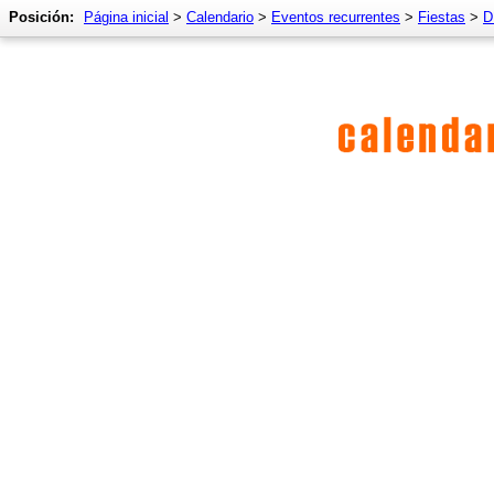
Posición:
Página inicial
>
Calendario
>
Eventos recurrentes
>
Fiestas
>
D